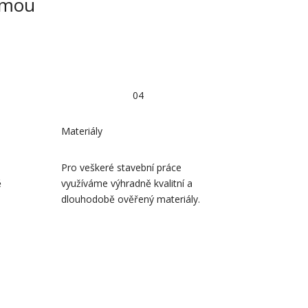
irmou
04
Materiály
Pro veškeré stavební práce
ě
využíváme výhradně kvalitní a
dlouhodobě ověřený materiály.