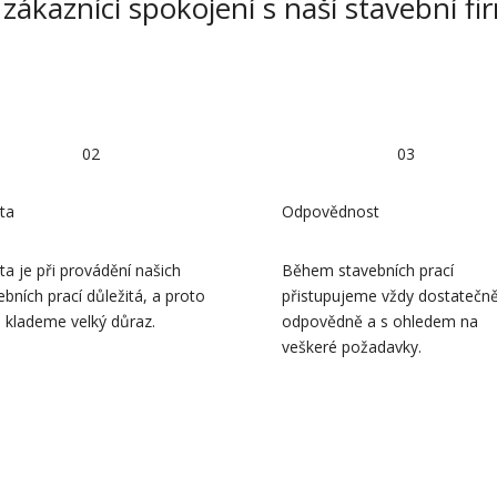
 zákazníci spokojení s naší stavební f
02
03
ita
Odpovědnost
ita je při provádění našich
Během stavebních prací
ebních prací důležitá, a proto
přistupujeme vždy dostatečn
i klademe velký důraz.
odpovědně a s ohledem na
veškeré požadavky.