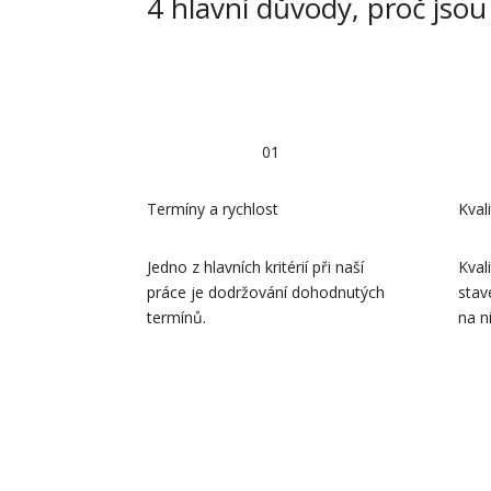
4 hlavní důvody, proč jsou
01
Termíny a rychlost
Kval
Jedno z hlavních kritérií při naší
Kval
práce je dodržování dohodnutých
stav
termínů.
na n