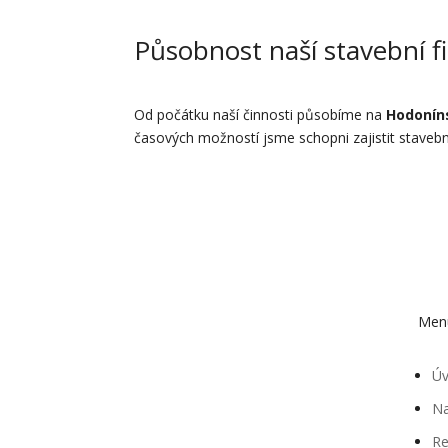
Působnost naší stavební f
Od počátku naší činnosti působíme na
Hodonín
časových možností jsme schopni zajistit stavebn
Men
Ú
Na
Re