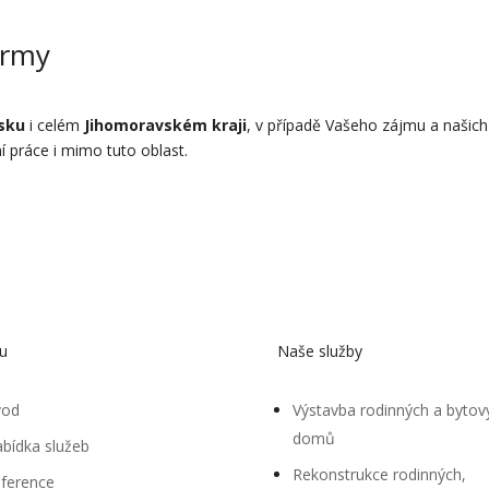
irmy
sku
i celém
Jihomoravském kraji
, v případě Vašeho zájmu a našich
í práce i mimo tuto oblast.
u
Naše služby
vod
Výstavba rodinných a bytov
domů
bídka služeb
Rekonstrukce rodinných,
ference